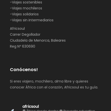
-Viajes sostenibles
-Viajes mochileros
-Viajes solidarios
-Viajes sin intermediarios
Africsoul
Carrer Degollador
Ciudadela de Menorca, Baleares
Reg Nº 630690
Conócenos!
Si eres viajero, mochilero, alma libre y quieres
conocer África con el corazón, Africsoul es tu guía.
africsoul
🌍 África desde dentro
🏫 Proyecto educativo