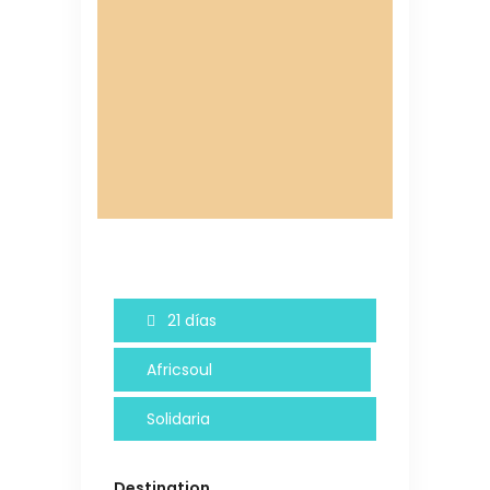
21 días
Africsoul
Solidaria
Destination