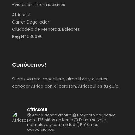
-Viajes sin intermediarios
Africsoul
Carrer Degollador
Ciudadela de Menorca, Baleares
Reg Nº 630690
Conócenos!
Si eres viajero, mochilero, alma libre y quieres
conocer África con el corazón, Africsoul es tu guía.
africsoul
🌍 África desde dentro
🏫 Proyecto educativo
para 135 niños en Kenia
🦁 Fauna salvaje,
naturaleza y comunidad
👇 Próximas
expediciones