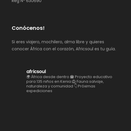
Reg Nº 630690
Conócenos!
Si eres viajero, mochilero, alma libre y quieres
conocer África con el corazón, Africsoul es tu guía.
africsoul
🌍 África desde dentro
🏫 Proyecto educativo
para 135 niños en Kenia
🦁 Fauna salvaje,
naturaleza y comunidad
👇 Próximas
expediciones