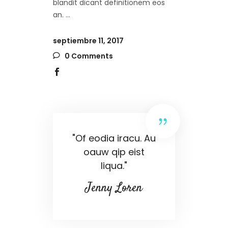
blandit dicant definitionem eos
an.
septiembre 11, 2017
0 Comments
"Of eodia iracu. Au
oauw qip eist
liqua."
Jenny Loren