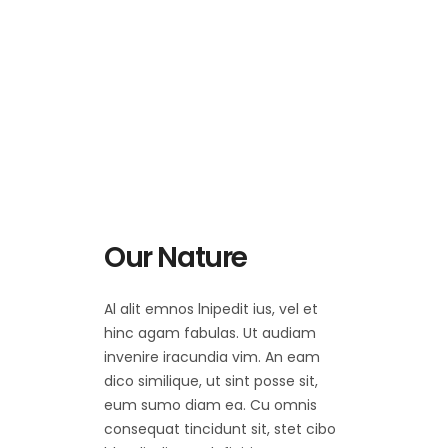
Our Nature
Al alit emnos lnipedit ius, vel et
hinc agam fabulas. Ut audiam
invenire iracundia vim. An eam
dico similique, ut sint posse sit,
eum sumo diam ea. Cu omnis
consequat tincidunt sit, stet cibo