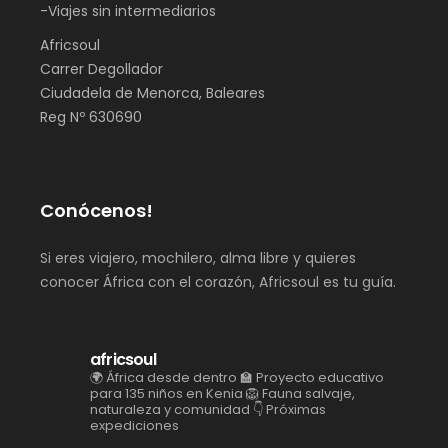
-Viajes sin intermediarios
Africsoul
Carrer Degollador
Ciudadela de Menorca, Baleares
Reg Nº 630690
Conócenos!
Si eres viajero, mochilero, alma libre y quieres
conocer África con el corazón, Africsoul es tu guía.
africsoul
🌍 África desde dentro
🏫 Proyecto educativo
para 135 niños en Kenia
🦁 Fauna salvaje,
naturaleza y comunidad
👇 Próximas
expediciones