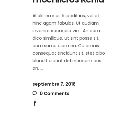
Al alit emnos lnipedit ius, vel et
hinc agam fabulas. Ut audiam
invenire iracundia vim. An eam
dico similique, ut sint posse sit,
eum sumo diam ea. Cu omnis
consequat tincidunt sit, stet cibo
blandit dicant definitionem eos
an.
septiembre 7, 2018
0 Comments