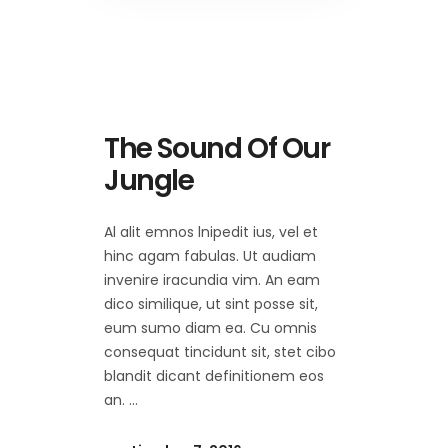
The Sound Of Our
Jungle
Al alit emnos lnipedit ius, vel et
hinc agam fabulas. Ut audiam
invenire iracundia vim. An eam
dico similique, ut sint posse sit,
eum sumo diam ea. Cu omnis
consequat tincidunt sit, stet cibo
blandit dicant definitionem eos
an.