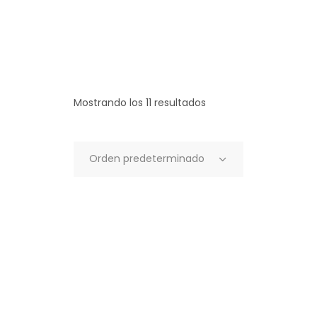
Mostrando los 11 resultados
Orden predeterminado
Este
SELECCIONAR
producto
OPCIONES
tiene