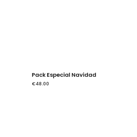
de
producto
AÑADIR AL
CARRITO
Pack Especial Navidad
€
48.00
Este