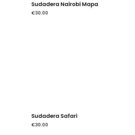
se
Sudadera Nairobi Mapa
pueden
€
30.00
elegir
en
la
página
de
producto
Este
SELECCIONAR
producto
OPCIONES
tiene
múltiples
variantes.
Las
opciones
se
Sudadera Safari
pueden
€
30.00
elegir