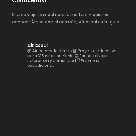
Conócenos!
Si eres viajero, mochilero, alma libre y quieres
conocer África con el corazón, Africsoul es tu guía.
africsoul
🌍 África desde dentro
🏫 Proyecto educativo
para 135 niños en Kenia
🦁 Fauna salvaje,
naturaleza y comunidad
👇 Próximas
expediciones