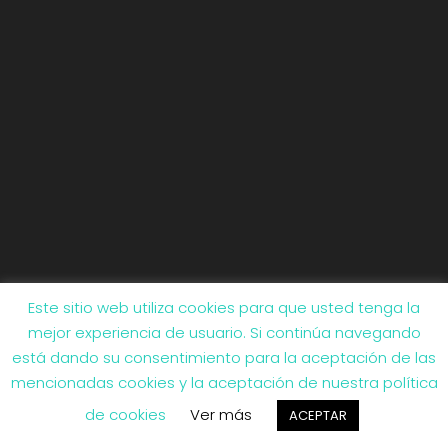
Este sitio web utiliza cookies para que usted tenga la
mejor experiencia de usuario. Si continúa navegando
Cargar más
¡Síguenos!
está dando su consentimiento para la aceptación de las
mencionadas cookies y la aceptación de nuestra política
de cookies
Ver más
ACEPTAR