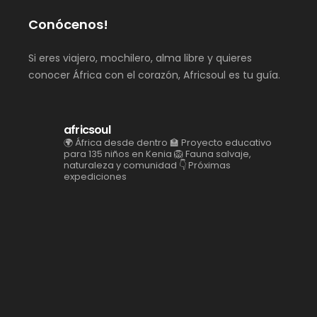
Conócenos!
Si eres viajero, mochilero, alma libre y quieres
conocer África con el corazón, Africsoul es tu guía.
africsoul
🌍 África desde dentro
🏫 Proyecto educativo
para 135 niños en Kenia
🦁 Fauna salvaje,
naturaleza y comunidad
👇 Próximas
expediciones