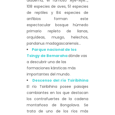
diadema, el famoso Aye-Aye…,
108 especies de aves, 51 especies
de reptiles y 84 especies de
anfibios forman este
espectacular bosque húmedo
primario repleto de lianas,
orquídeas, musgo, helechos,
pandanus madagascariensis…
Parque nacional de los
Tsingy de Bemaraha
dónde vas
a descubrir una de las
formaciones kársticas más
importantes del mundo.
Descenso del río Tsiribihina
El río Tsiribihina posee paisajes
cambiantes en los que destacan
los contrafuertes de la cadena
montañosa de Bongolava. Se
trata de uno de los ríos más